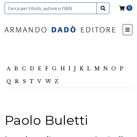
0
A
B
C
D
E
F
G
H
I
J
K
L
M
N
O
P
Q
R
S
T
V
W
Z
Paolo Buletti