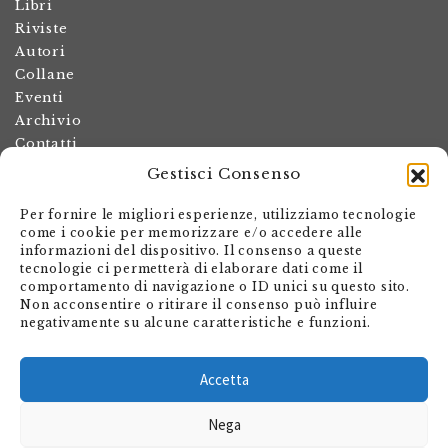
Libri
Riviste
Autori
Collane
Eventi
Archivio
Contatti
Gestisci Consenso
Termini e condizioni
Spese di spedizione
Per fornire le migliori esperienze, utilizziamo tecnologie
Politica dei resi
come i cookie per memorizzare e/o accedere alle
informazioni del dispositivo. Il consenso a queste
Informativa sulla privacy
tecnologie ci permetterà di elaborare dati come il
Il mio account
comportamento di navigazione o ID unici su questo sito.
Non acconsentire o ritirare il consenso può influire
Carrello
negativamente su alcune caratteristiche e funzioni.
Armando Dadò Editore
Via Giovanni Antonio Orelli 29
Accetta
Casella postale 563
Nega
CH - 6601 Locarno