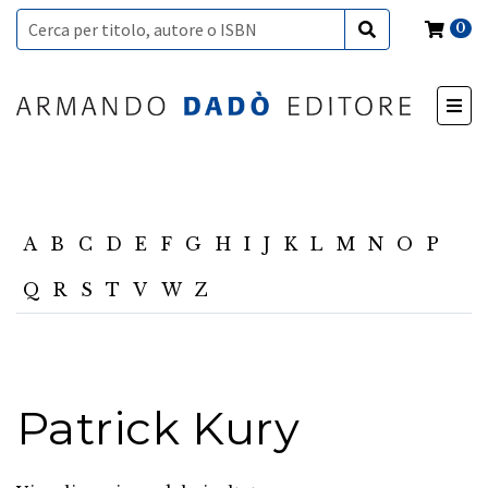
0
A
B
C
D
E
F
G
H
I
J
K
L
M
N
O
P
Q
R
S
T
V
W
Z
Patrick Kury