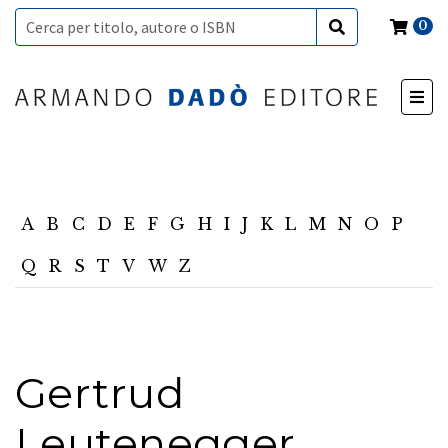
0
A
B
C
D
E
F
G
H
I
J
K
L
M
N
O
P
Q
R
S
T
V
W
Z
Gertrud
Leutenegger