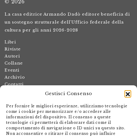
© 2026
La casa editrice Armando Dadò editore beneficia di
un sostegno strutturale dell’Ufficio federale della
cultura per gli anni 2026-2028
Libri
Riviste
Autori
Collane
Eventi
Archivio
Contatti
Gestisci Consenso
Termini e condizioni
Spese di spedizione
Per fornire le migliori esperienze, utilizziamo tecnologie
Politica dei resi
come i cookie per memorizzare e/o accedere alle
informazioni del dispositivo. Il consenso a queste
Informativa sulla privacy
tecnologie ci permetterà di elaborare dati come il
Il mio account
comportamento di navigazione o ID unici su questo sito.
Non acconsentire o ritirare il consenso può influire
Carrello