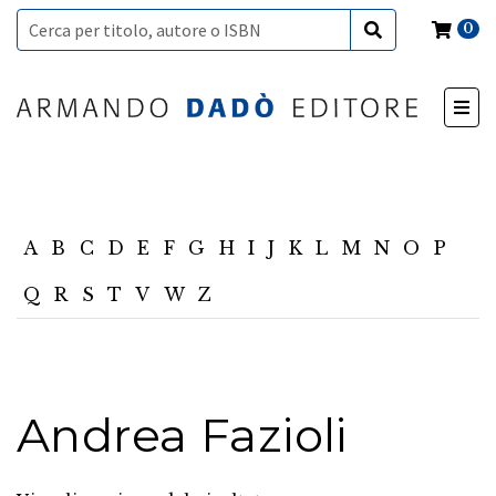
0
A
B
C
D
E
F
G
H
I
J
K
L
M
N
O
P
Q
R
S
T
V
W
Z
Andrea Fazioli