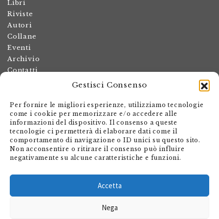
Libri
Riviste
Autori
Collane
Eventi
Archivio
Contatti
Gestisci Consenso
Termini e condizioni
Spese di spedizione
Per fornire le migliori esperienze, utilizziamo tecnologie
Politica dei resi
come i cookie per memorizzare e/o accedere alle
informazioni del dispositivo. Il consenso a queste
Informativa sulla privacy
tecnologie ci permetterà di elaborare dati come il
Il mio account
comportamento di navigazione o ID unici su questo sito.
Non acconsentire o ritirare il consenso può influire
Carrello
negativamente su alcune caratteristiche e funzioni.
Armando Dadò Editore
Via Giovanni Antonio Orelli 29
Accetta
Casella postale 563
Nega
CH - 6601 Locarno