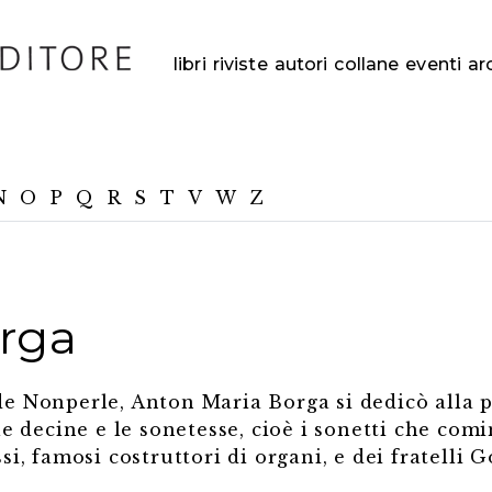
libri
riviste
autori
collane
eventi
ar
N
O
P
Q
R
S
T
V
W
Z
rga
de Nonperle, Anton Maria Borga si dedicò alla
le decine e le sonetesse, cioè i sonetti che com
i, famosi costruttori di organi, e dei fratelli G