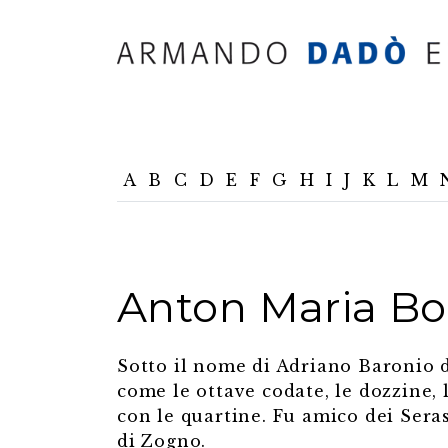
A
B
C
D
E
F
G
H
I
J
K
L
M
Anton Maria Bo
Sotto il nome di Adriano Baronio 
come le ottave codate, le dozzine, 
con le quartine. Fu amico dei Serass
di Zogno.