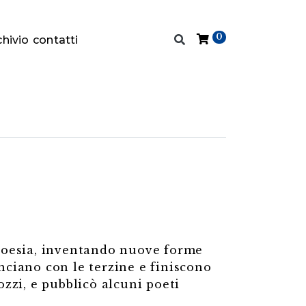
0
chivio
contatti
 poesia, inventando nuove forme
inciano con le terzine e finiscono
ozzi, e pubblicò alcuni poeti