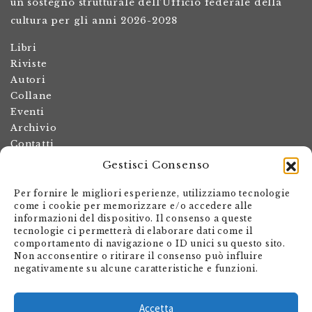
un sostegno strutturale dell’Ufficio federale della
cultura per gli anni 2026-2028
Libri
Riviste
Autori
Collane
Eventi
Archivio
Contatti
Gestisci Consenso
Termini e condizioni
Spese di spedizione
Per fornire le migliori esperienze, utilizziamo tecnologie
Politica dei resi
come i cookie per memorizzare e/o accedere alle
informazioni del dispositivo. Il consenso a queste
Informativa sulla privacy
tecnologie ci permetterà di elaborare dati come il
Il mio account
comportamento di navigazione o ID unici su questo sito.
Non acconsentire o ritirare il consenso può influire
Carrello
negativamente su alcune caratteristiche e funzioni.
Armando Dadò Editore
Via Giovanni Antonio Orelli 29
Accetta