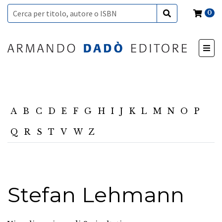
0
A
B
C
D
E
F
G
H
I
J
K
L
M
N
O
P
Q
R
S
T
V
W
Z
Stefan Lehmann