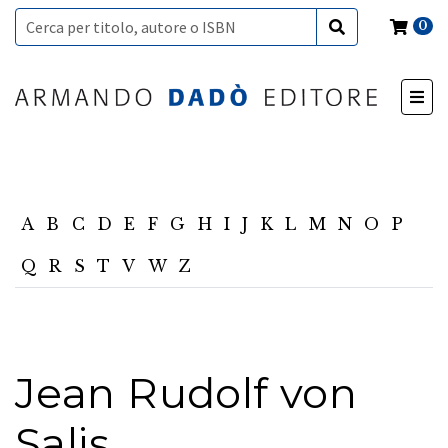
0
A
B
C
D
E
F
G
H
I
J
K
L
M
N
O
P
Q
R
S
T
V
W
Z
Jean Rudolf von
Salis