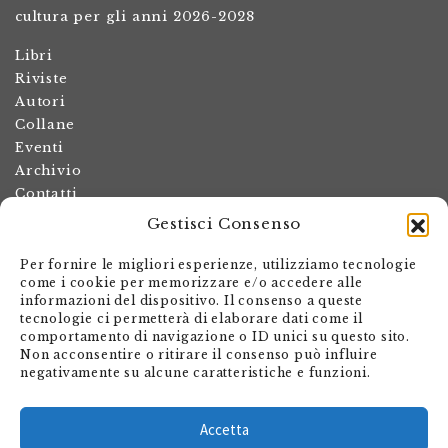
cultura per gli anni 2026-2028
Libri
Riviste
Autori
Collane
Eventi
Archivio
Contatti
Gestisci Consenso
Termini e condizioni
Spese di spedizione
Per fornire le migliori esperienze, utilizziamo tecnologie
Politica dei resi
come i cookie per memorizzare e/o accedere alle
informazioni del dispositivo. Il consenso a queste
Informativa sulla privacy
tecnologie ci permetterà di elaborare dati come il
Il mio account
comportamento di navigazione o ID unici su questo sito.
Non acconsentire o ritirare il consenso può influire
Carrello
negativamente su alcune caratteristiche e funzioni.
Armando Dadò Editore
Via Giovanni Antonio Orelli 29
Accetta