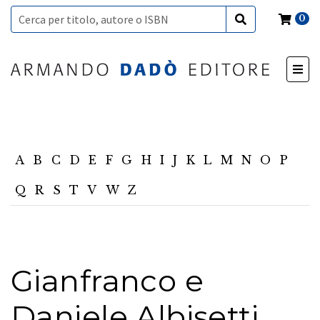
0
A
B
C
D
E
F
G
H
I
J
K
L
M
N
O
P
Q
R
S
T
V
W
Z
Gianfranco e
Daniele Albisetti