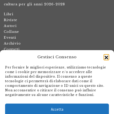
cultura per gli anni 2026-2028
Libri
Riviste
Autori
Collane
Eventi
Archivio
Contatti
Gestisci Consenso
Termini e condizioni
Spese di spedizione
Per fornire le migliori esperienze, utilizziamo tecnologie
Politica dei resi
come i cookie per memorizzare e/o accedere alle
informazioni del dispositivo. Il consenso a queste
Informativa sulla privacy
tecnologie ci permetterà di elaborare dati come il
Il mio account
comportamento di navigazione o ID unici su questo sito.
Non acconsentire o ritirare il consenso può influire
Carrello
negativamente su alcune caratteristiche e funzioni.
Armando Dadò Editore
Via Giovanni Antonio Orelli 29
Accetta