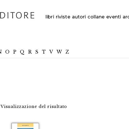
libri
riviste
autori
collane
eventi
ar
N
O
P
Q
R
S
T
V
W
Z
Visualizzazione del risultato