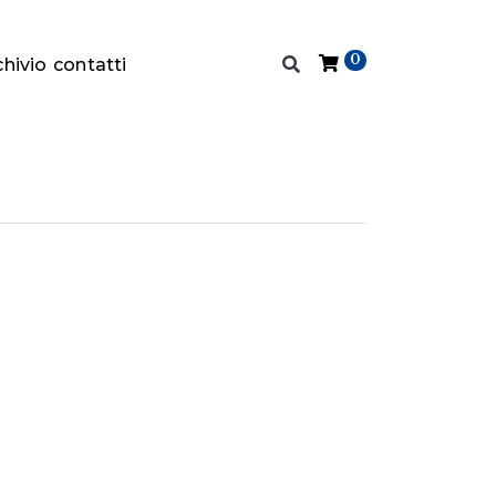
0
chivio
contatti