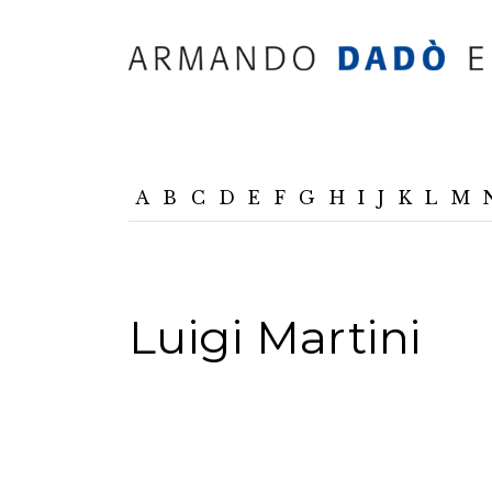
A
B
C
D
E
F
G
H
I
J
K
L
M
Luigi Martini