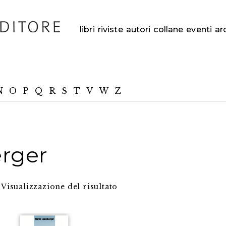
libri
riviste
autori
collane
eventi
ar
N
O
P
Q
R
S
T
V
W
Z
rger
Visualizzazione del risultato