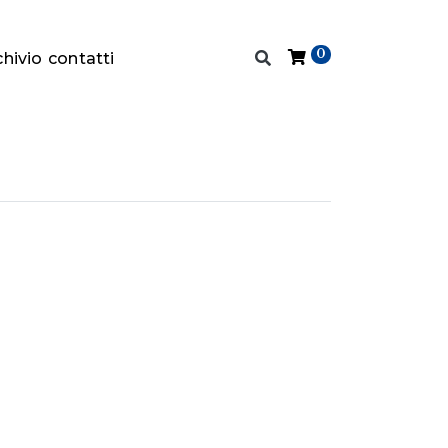
0
chivio
contatti