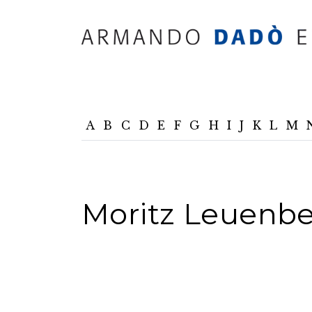
A
B
C
D
E
F
G
H
I
J
K
L
M
Moritz Leuenbe