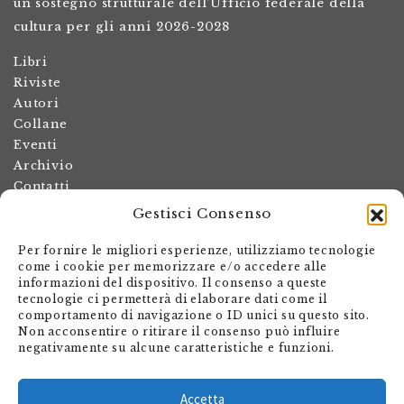
un sostegno strutturale dell’Ufficio federale della
cultura per gli anni 2026-2028
Libri
Riviste
Autori
Collane
Eventi
Archivio
Contatti
Gestisci Consenso
Termini e condizioni
Spese di spedizione
Per fornire le migliori esperienze, utilizziamo tecnologie
Politica dei resi
come i cookie per memorizzare e/o accedere alle
informazioni del dispositivo. Il consenso a queste
Informativa sulla privacy
tecnologie ci permetterà di elaborare dati come il
Il mio account
comportamento di navigazione o ID unici su questo sito.
Non acconsentire o ritirare il consenso può influire
Carrello
negativamente su alcune caratteristiche e funzioni.
Armando Dadò Editore
Via Giovanni Antonio Orelli 29
Accetta