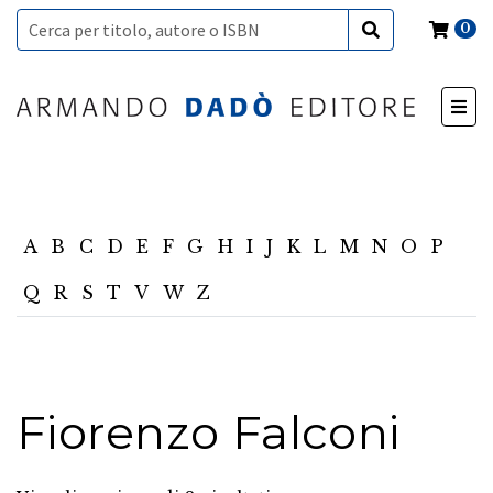
0
A
B
C
D
E
F
G
H
I
J
K
L
M
N
O
P
Q
R
S
T
V
W
Z
Fiorenzo Falconi