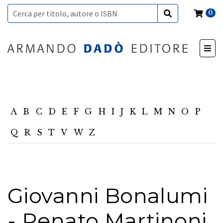
0
A
B
C
D
E
F
G
H
I
J
K
L
M
N
O
P
Q
R
S
T
V
W
Z
Giovanni Bonalumi
- Renato Martinoni