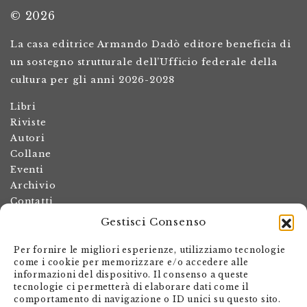
© 2026
La casa editrice Armando Dadò editore beneficia di
un sostegno strutturale dell’Ufficio federale della
cultura per gli anni 2026-2028
Libri
Riviste
Autori
Collane
Eventi
Archivio
Contatti
Gestisci Consenso
Termini e condizioni
Spese di spedizione
Per fornire le migliori esperienze, utilizziamo tecnologie
Politica dei resi
come i cookie per memorizzare e/o accedere alle
informazioni del dispositivo. Il consenso a queste
Informativa sulla privacy
tecnologie ci permetterà di elaborare dati come il
Il mio account
comportamento di navigazione o ID unici su questo sito.