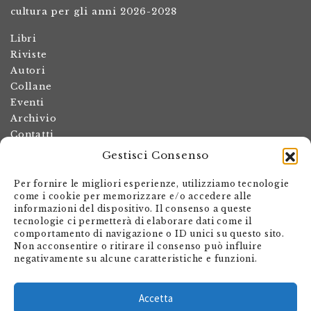
cultura per gli anni 2026-2028
Libri
Riviste
Autori
Collane
Eventi
Archivio
Contatti
Gestisci Consenso
Termini e condizioni
Spese di spedizione
Per fornire le migliori esperienze, utilizziamo tecnologie
Politica dei resi
come i cookie per memorizzare e/o accedere alle
informazioni del dispositivo. Il consenso a queste
Informativa sulla privacy
tecnologie ci permetterà di elaborare dati come il
Il mio account
comportamento di navigazione o ID unici su questo sito.
Non acconsentire o ritirare il consenso può influire
Carrello
negativamente su alcune caratteristiche e funzioni.
Armando Dadò Editore
Via Giovanni Antonio Orelli 29
Accetta