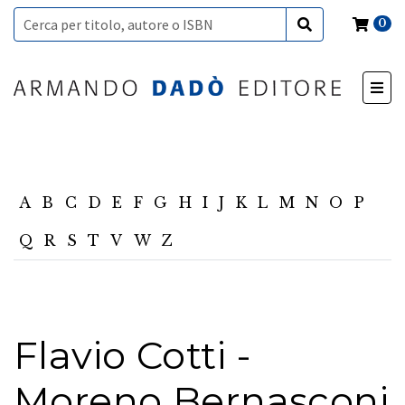
0
A
B
C
D
E
F
G
H
I
J
K
L
M
N
O
P
Q
R
S
T
V
W
Z
Flavio Cotti -
Moreno Bernasconi