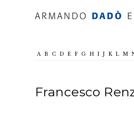
A
B
C
D
E
F
G
H
I
J
K
L
M
Francesco Renz