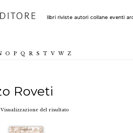
libri
riviste
autori
collane
eventi
ar
N
O
P
Q
R
S
T
V
W
Z
o Roveti
Visualizzazione del risultato