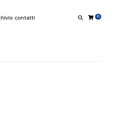
0
chivio
contatti