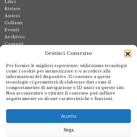
Libri
Riviste
Autori
Collane
Eventi
Archivio
Contatti
Gestisci Consenso
Termini e condizioni
Spese di spedizione
Per fornire le migliori esperienze, utilizziamo tecnologie
Politica dei resi
come i cookie per memorizzare e/o accedere alle
informazioni del dispositivo. Il consenso a queste
Informativa sulla privacy
tecnologie ci permetterà di elaborare dati come il
Il mio account
comportamento di navigazione o ID unici su questo sito.
Non acconsentire o ritirare il consenso può influire
Carrello
negativamente su alcune caratteristiche e funzioni.
Armando Dadò Editore
Via Giovanni Antonio Orelli 29
Accetta
Casella postale 563
Nega
CH - 6601 Locarno