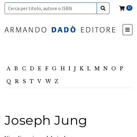
0
A
B
C
D
E
F
G
H
I
J
K
L
M
N
O
P
Q
R
S
T
V
W
Z
Joseph Jung