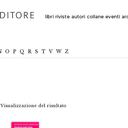
libri
riviste
autori
collane
eventi
ar
N
O
P
Q
R
S
T
V
W
Z
Visualizzazione del risultato