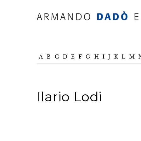
A
B
C
D
E
F
G
H
I
J
K
L
M
Ilario Lodi