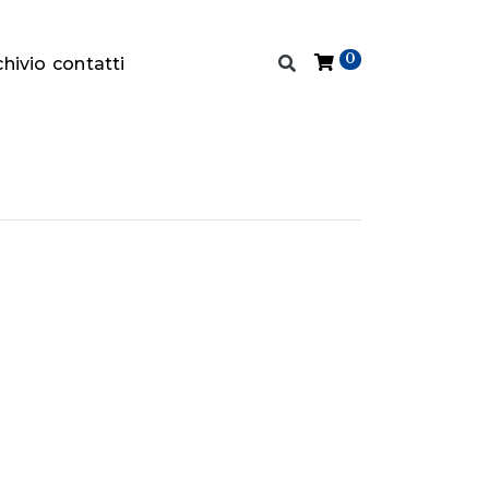
0
chivio
contatti