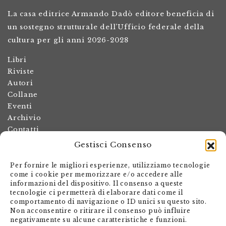
La casa editrice Armando Dadò editore beneficia di
un sostegno strutturale dell’Ufficio federale della
cultura per gli anni 2026-2028
Libri
Riviste
Autori
Collane
Eventi
Archivio
Contatti
Gestisci Consenso
Termini e condizioni
Spese di spedizione
Per fornire le migliori esperienze, utilizziamo tecnologie
Politica dei resi
come i cookie per memorizzare e/o accedere alle
informazioni del dispositivo. Il consenso a queste
Informativa sulla privacy
tecnologie ci permetterà di elaborare dati come il
Il mio account
comportamento di navigazione o ID unici su questo sito.
Non acconsentire o ritirare il consenso può influire
Carrello
negativamente su alcune caratteristiche e funzioni.