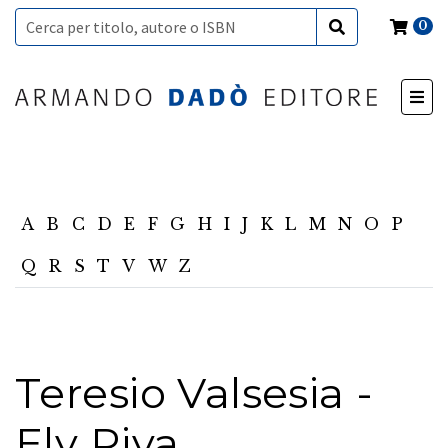
0
A
B
C
D
E
F
G
H
I
J
K
L
M
N
O
P
Q
R
S
T
V
W
Z
Teresio Valsesia -
Ely Riva