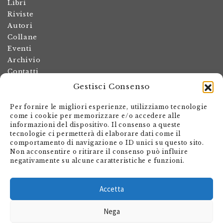
Libri
Riviste
Autori
Collane
Eventi
Archivio
Contatti
Gestisci Consenso
Termini e condizioni
Spese di spedizione
Per fornire le migliori esperienze, utilizziamo tecnologie
Politica dei resi
come i cookie per memorizzare e/o accedere alle
informazioni del dispositivo. Il consenso a queste
Informativa sulla privacy
tecnologie ci permetterà di elaborare dati come il
Il mio account
comportamento di navigazione o ID unici su questo sito.
Non acconsentire o ritirare il consenso può influire
Carrello
negativamente su alcune caratteristiche e funzioni.
Armando Dadò Editore
Via Giovanni Antonio Orelli 29
Accetta
Casella postale 563
Nega
CH - 6601 Locarno