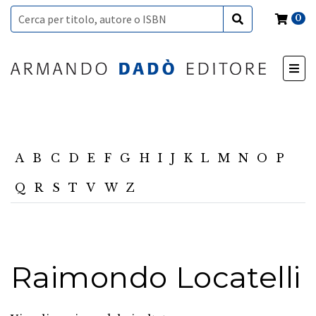
0
A
B
C
D
E
F
G
H
I
J
K
L
M
N
O
P
Q
R
S
T
V
W
Z
Raimondo Locatelli