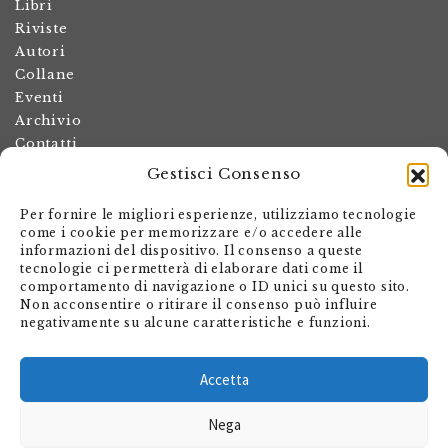
Libri
Riviste
Autori
Collane
Eventi
Archivio
Contatti
Gestisci Consenso
Termini e condizioni
Spese di spedizione
Per fornire le migliori esperienze, utilizziamo tecnologie
Politica dei resi
come i cookie per memorizzare e/o accedere alle
informazioni del dispositivo. Il consenso a queste
Informativa sulla privacy
tecnologie ci permetterà di elaborare dati come il
Il mio account
comportamento di navigazione o ID unici su questo sito.
Non acconsentire o ritirare il consenso può influire
Carrello
negativamente su alcune caratteristiche e funzioni.
Armando Dadò Editore
Via Giovanni Antonio Orelli 29
Accetta
Casella postale 563
Nega
CH - 6601 Locarno