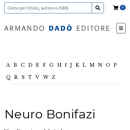
0
A
B
C
D
E
F
G
H
I
J
K
L
M
N
O
P
Q
R
S
T
V
W
Z
Neuro Bonifazi