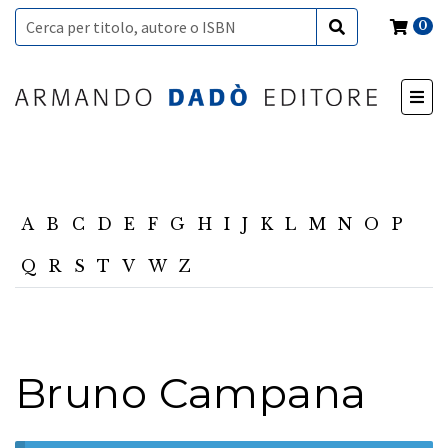
0
A
B
C
D
E
F
G
H
I
J
K
L
M
N
O
P
Q
R
S
T
V
W
Z
Bruno Campana