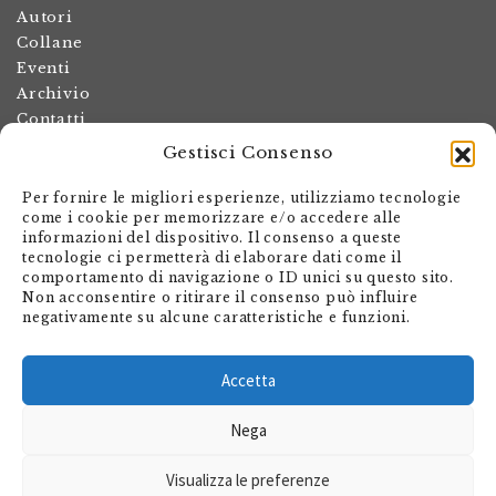
Autori
Collane
Eventi
Archivio
Contatti
Gestisci Consenso
Termini e condizioni
Spese di spedizione
Per fornire le migliori esperienze, utilizziamo tecnologie
Politica dei resi
come i cookie per memorizzare e/o accedere alle
informazioni del dispositivo. Il consenso a queste
Informativa sulla privacy
tecnologie ci permetterà di elaborare dati come il
Il mio account
comportamento di navigazione o ID unici su questo sito.
Non acconsentire o ritirare il consenso può influire
Carrello
negativamente su alcune caratteristiche e funzioni.
Armando Dadò Editore
Via Giovanni Antonio Orelli 29
Accetta
Casella postale 563
Nega
CH - 6601 Locarno
Visualizza le preferenze
shop@editore.ch