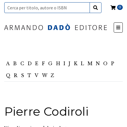
0
A
B
C
D
E
F
G
H
I
J
K
L
M
N
O
P
Q
R
S
T
V
W
Z
Pierre Codiroli