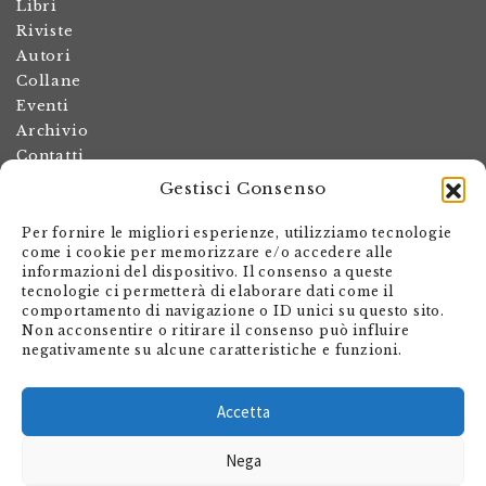
Libri
Riviste
Autori
Collane
Eventi
Archivio
Contatti
Gestisci Consenso
Termini e condizioni
Spese di spedizione
Per fornire le migliori esperienze, utilizziamo tecnologie
Politica dei resi
come i cookie per memorizzare e/o accedere alle
informazioni del dispositivo. Il consenso a queste
Informativa sulla privacy
tecnologie ci permetterà di elaborare dati come il
Il mio account
comportamento di navigazione o ID unici su questo sito.
Non acconsentire o ritirare il consenso può influire
Carrello
negativamente su alcune caratteristiche e funzioni.
Armando Dadò Editore
Via Giovanni Antonio Orelli 29
Accetta
Casella postale 563
Nega
CH - 6601 Locarno