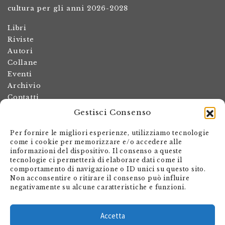
cultura per gli anni 2026-2028
Libri
Riviste
Autori
Collane
Eventi
Archivio
Contatti
Gestisci Consenso
Termini e condizioni
Spese di spedizione
Per fornire le migliori esperienze, utilizziamo tecnologie
Politica dei resi
come i cookie per memorizzare e/o accedere alle
informazioni del dispositivo. Il consenso a queste
Informativa sulla privacy
tecnologie ci permetterà di elaborare dati come il
Il mio account
comportamento di navigazione o ID unici su questo sito.
Non acconsentire o ritirare il consenso può influire
Carrello
negativamente su alcune caratteristiche e funzioni.
Armando Dadò Editore
Via Giovanni Antonio Orelli 29
Accetta