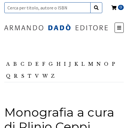
0
A
B
C
D
E
F
G
H
I
J
K
L
M
N
O
P
Q
R
S
T
V
W
Z
Monografia a cura
di Plinio Ceppi