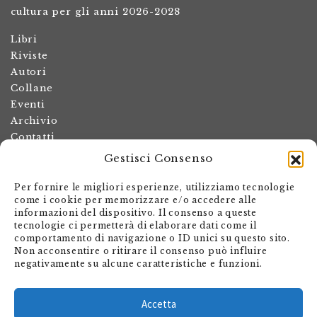
cultura per gli anni 2026-2028
Libri
Riviste
Autori
Collane
Eventi
Archivio
Contatti
Gestisci Consenso
Termini e condizioni
Spese di spedizione
Per fornire le migliori esperienze, utilizziamo tecnologie
Politica dei resi
come i cookie per memorizzare e/o accedere alle
informazioni del dispositivo. Il consenso a queste
Informativa sulla privacy
tecnologie ci permetterà di elaborare dati come il
Il mio account
comportamento di navigazione o ID unici su questo sito.
Non acconsentire o ritirare il consenso può influire
Carrello
negativamente su alcune caratteristiche e funzioni.
Armando Dadò Editore
Via Giovanni Antonio Orelli 29
Accetta