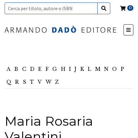
0
A
B
C
D
E
F
G
H
I
J
K
L
M
N
O
P
Q
R
S
T
V
W
Z
Maria Rosaria
Valentini