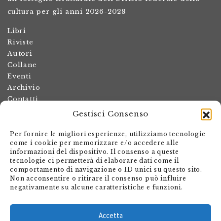
cultura per gli anni 2026-2028
Libri
Riviste
Autori
Collane
Eventi
Archivio
Contatti
Gestisci Consenso
Termini e condizioni
Spese di spedizione
Per fornire le migliori esperienze, utilizziamo tecnologie
Politica dei resi
come i cookie per memorizzare e/o accedere alle
informazioni del dispositivo. Il consenso a queste
Informativa sulla privacy
tecnologie ci permetterà di elaborare dati come il
Il mio account
comportamento di navigazione o ID unici su questo sito.
Non acconsentire o ritirare il consenso può influire
Carrello
negativamente su alcune caratteristiche e funzioni.
Armando Dadò Editore
Via Giovanni Antonio Orelli 29
Accetta