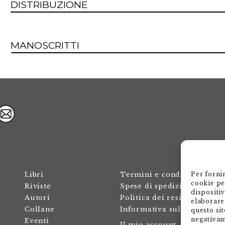
DISTRIBUZIONE
MANOSCRITTI
Per forni
Libri
Termini e condizioni
cookie pe
Riviste
Spese di spedizione
dispositi
Autori
Politica dei resi
elaborare
Collane
Informativa sulla privacy
questo sit
negativam
Eventi
Il mio account