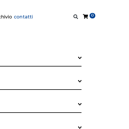
0
chivio
contatti