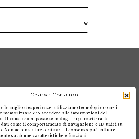
Gestisci Consenso
re le migliori esperienze, utilizziamo tecnologie come i
Armando Dadò Editore
r memorizzare e/o accedere alle informazioni del
Via Giovanni Antonio Orelli 29
vo. Il consenso a queste tecnologie ci permetterà di
 dati come il comportamento di navigazione o ID unici su
Casella postale 563
o. Non acconsentire o ritirare il consenso può influire
CH - 6601 Locarno
ente su alcune caratteristiche e funzioni.