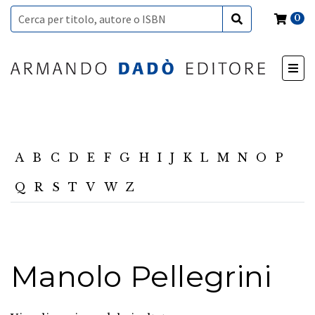
0
A
B
C
D
E
F
G
H
I
J
K
L
M
N
O
P
Q
R
S
T
V
W
Z
Manolo Pellegrini