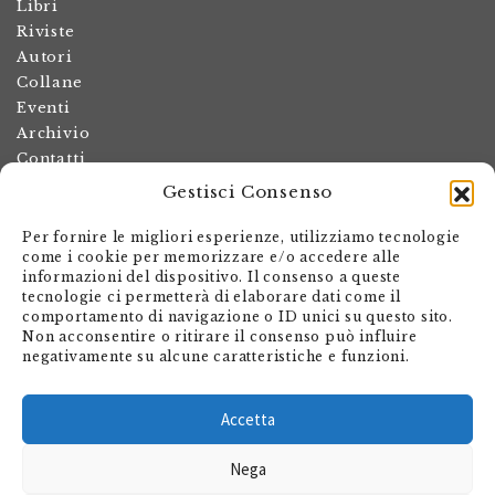
Libri
Riviste
Autori
Collane
Eventi
Archivio
Contatti
Gestisci Consenso
Termini e condizioni
Spese di spedizione
Per fornire le migliori esperienze, utilizziamo tecnologie
Politica dei resi
come i cookie per memorizzare e/o accedere alle
informazioni del dispositivo. Il consenso a queste
Informativa sulla privacy
tecnologie ci permetterà di elaborare dati come il
Il mio account
comportamento di navigazione o ID unici su questo sito.
Non acconsentire o ritirare il consenso può influire
Carrello
negativamente su alcune caratteristiche e funzioni.
Armando Dadò Editore
Via Giovanni Antonio Orelli 29
Accetta
Casella postale 563
Nega
CH - 6601 Locarno