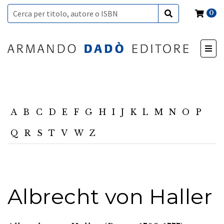
0
A
B
C
D
E
F
G
H
I
J
K
L
M
N
O
P
Q
R
S
T
V
W
Z
Albrecht von Haller