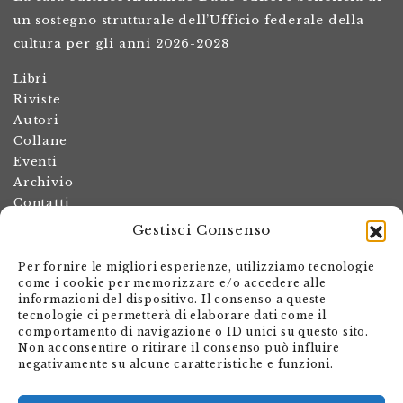
un sostegno strutturale dell’Ufficio federale della
cultura per gli anni 2026-2028
Libri
Riviste
Autori
Collane
Eventi
Archivio
Contatti
Gestisci Consenso
Termini e condizioni
Spese di spedizione
Per fornire le migliori esperienze, utilizziamo tecnologie
Politica dei resi
come i cookie per memorizzare e/o accedere alle
informazioni del dispositivo. Il consenso a queste
Informativa sulla privacy
tecnologie ci permetterà di elaborare dati come il
Il mio account
comportamento di navigazione o ID unici su questo sito.
Non acconsentire o ritirare il consenso può influire
Carrello
negativamente su alcune caratteristiche e funzioni.
Armando Dadò Editore