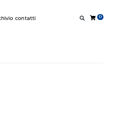
0
chivio
contatti