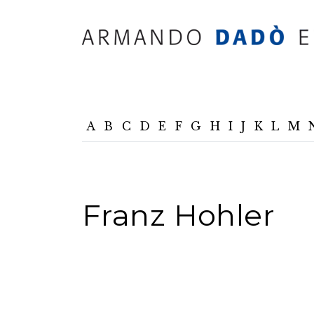
A
B
C
D
E
F
G
H
I
J
K
L
M
Franz Hohler