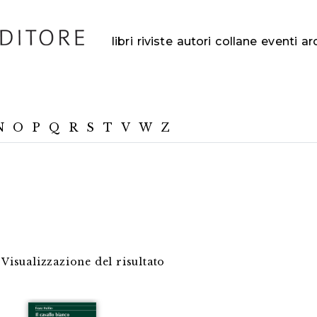
libri
riviste
autori
collane
eventi
ar
N
O
P
Q
R
S
T
V
W
Z
Visualizzazione del risultato