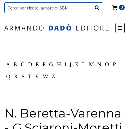
0
A
B
C
D
E
F
G
H
I
J
K
L
M
N
O
P
Q
R
S
T
V
W
Z
N. Beretta-Varenna
- G.Sciaroni-Moretti