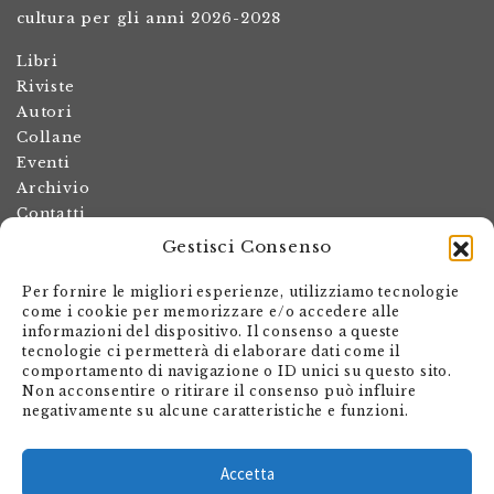
cultura per gli anni 2026-2028
Libri
Riviste
Autori
Collane
Eventi
Archivio
Contatti
Gestisci Consenso
Termini e condizioni
Spese di spedizione
Per fornire le migliori esperienze, utilizziamo tecnologie
Politica dei resi
come i cookie per memorizzare e/o accedere alle
informazioni del dispositivo. Il consenso a queste
Informativa sulla privacy
tecnologie ci permetterà di elaborare dati come il
Il mio account
comportamento di navigazione o ID unici su questo sito.
Non acconsentire o ritirare il consenso può influire
Carrello
negativamente su alcune caratteristiche e funzioni.
Armando Dadò Editore
Via Giovanni Antonio Orelli 29
Accetta