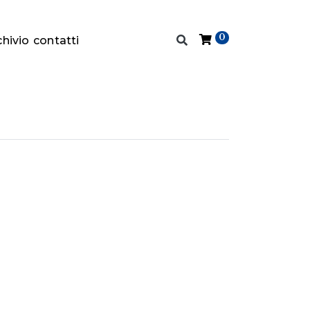
0
chivio
contatti