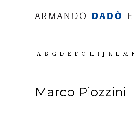
A
B
C
D
E
F
G
H
I
J
K
L
M
Marco Piozzini