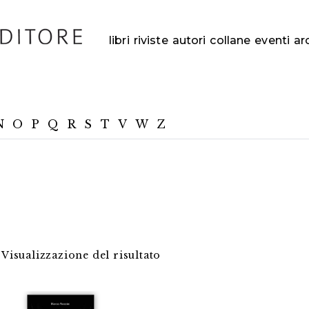
libri
riviste
autori
collane
eventi
ar
N
O
P
Q
R
S
T
V
W
Z
Visualizzazione del risultato