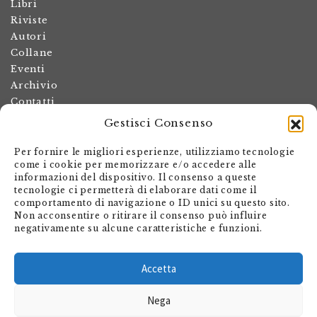
Libri
Riviste
Autori
Collane
Eventi
Archivio
Contatti
Gestisci Consenso
Termini e condizioni
Spese di spedizione
Per fornire le migliori esperienze, utilizziamo tecnologie
Politica dei resi
come i cookie per memorizzare e/o accedere alle
informazioni del dispositivo. Il consenso a queste
Informativa sulla privacy
tecnologie ci permetterà di elaborare dati come il
Il mio account
comportamento di navigazione o ID unici su questo sito.
Non acconsentire o ritirare il consenso può influire
Carrello
negativamente su alcune caratteristiche e funzioni.
Armando Dadò Editore
Via Giovanni Antonio Orelli 29
Accetta
Casella postale 563
Nega
CH - 6601 Locarno