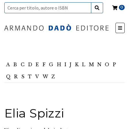
0
A
B
C
D
E
F
G
H
I
J
K
L
M
N
O
P
Q
R
S
T
V
W
Z
Elia Spizzi