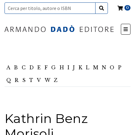
0
A
B
C
D
E
F
G
H
I
J
K
L
M
N
O
P
Q
R
S
T
V
W
Z
Kathrin Benz
Morisoli