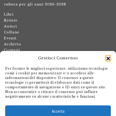
cultura per gli anni 2026-2028
Libri
Riviste
Autori
Collane
Eventi
Archivio
Contatti
Gestisci Consenso
Termini e condizioni
Spese di spedizione
Per fornire le migliori esperienze, utilizziamo tecnologie
Politica dei resi
come i cookie per memorizzare e/o accedere alle
informazioni del dispositivo. Il consenso a queste
Informativa sulla privacy
tecnologie ci permetterà di elaborare dati come il
Il mio account
comportamento di navigazione o ID unici su questo sito.
Non acconsentire o ritirare il consenso può influire
Carrello
negativamente su alcune caratteristiche e funzioni.
Armando Dadò Editore
Via Giovanni Antonio Orelli 29
Accetta