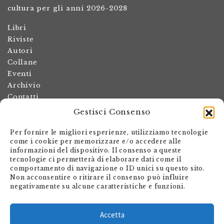
cultura per gli anni 2026-2028
Libri
Riviste
Autori
Collane
Eventi
Archivio
Contatti
Gestisci Consenso
Termini e condizioni
Spese di spedizione
Per fornire le migliori esperienze, utilizziamo tecnologie
Politica dei resi
come i cookie per memorizzare e/o accedere alle
informazioni del dispositivo. Il consenso a queste
Informativa sulla privacy
tecnologie ci permetterà di elaborare dati come il
Il mio account
comportamento di navigazione o ID unici su questo sito.
Non acconsentire o ritirare il consenso può influire
Carrello
negativamente su alcune caratteristiche e funzioni.
Armando Dadò Editore
Via Giovanni Antonio Orelli 29
Accetta