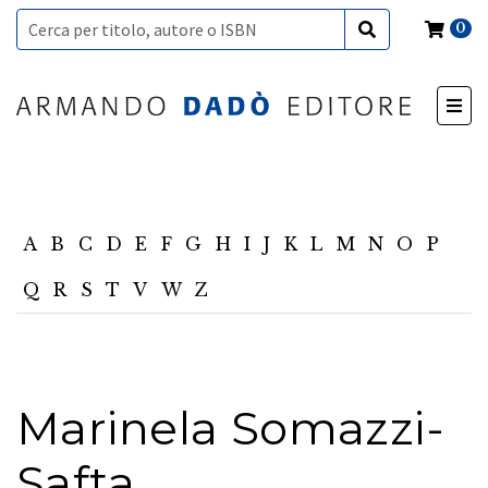
0
A
B
C
D
E
F
G
H
I
J
K
L
M
N
O
P
Q
R
S
T
V
W
Z
Marinela Somazzi-
Safta