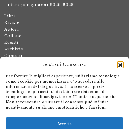
cultura per gli anni 2026-2028
Libri
Riviste
Autori
Collane
Eventi
Archivio
Contatti
Gestisci Consenso
Termini e condizioni
Spese di spedizione
Per fornire le migliori esperienze, utilizziamo tecnologie
Politica dei resi
come i cookie per memorizzare e/o accedere alle
informazioni del dispositivo. Il consenso a queste
Informativa sulla privacy
tecnologie ci permetterà di elaborare dati come il
Il mio account
comportamento di navigazione o ID unici su questo sito.
Non acconsentire o ritirare il consenso può influire
Carrello
negativamente su alcune caratteristiche e funzioni.
Armando Dadò Editore
Via Giovanni Antonio Orelli 29
Accetta