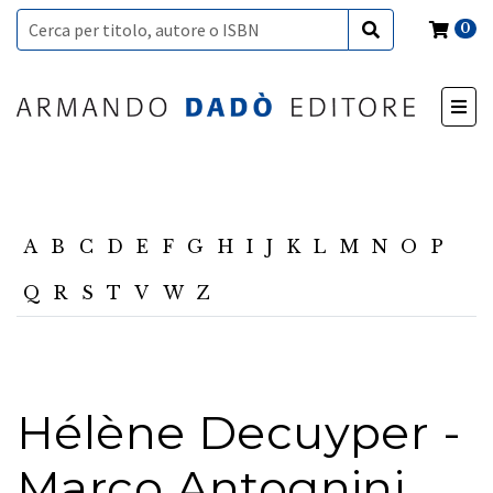
0
A
B
C
D
E
F
G
H
I
J
K
L
M
N
O
P
Q
R
S
T
V
W
Z
Hélène Decuyper -
Marco Antognini