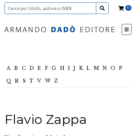
0
A
B
C
D
E
F
G
H
I
J
K
L
M
N
O
P
Q
R
S
T
V
W
Z
Flavio Zappa