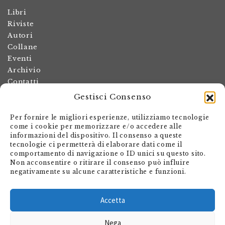
Libri
Riviste
Autori
Collane
Eventi
Archivio
Contatti
Gestisci Consenso
Termini e condizioni
Spese di spedizione
Per fornire le migliori esperienze, utilizziamo tecnologie
Politica dei resi
come i cookie per memorizzare e/o accedere alle
informazioni del dispositivo. Il consenso a queste
Informativa sulla privacy
tecnologie ci permetterà di elaborare dati come il
Il mio account
comportamento di navigazione o ID unici su questo sito.
Non acconsentire o ritirare il consenso può influire
Carrello
negativamente su alcune caratteristiche e funzioni.
Armando Dadò Editore
Via Giovanni Antonio Orelli 29
Accetta
Casella postale 563
Nega
CH - 6601 Locarno