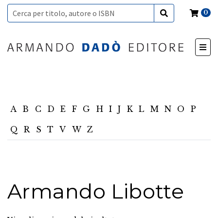
0
A
B
C
D
E
F
G
H
I
J
K
L
M
N
O
P
Q
R
S
T
V
W
Z
Armando Libotte