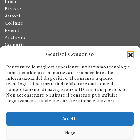
Libri
Riviste
Autori
Collane
Eventi
Archivio
Contatti
Gestisci Consenso
Termini e condizioni
Spese di spedizione
Per fornire le migliori esperienze, utilizziamo tecnologie
Politica dei resi
come i cookie per memorizzare e/o accedere alle
informazioni del dispositivo. Il consenso a queste
Informativa sulla privacy
tecnologie ci permetterà di elaborare dati come il
Il mio account
comportamento di navigazione o ID unici su questo sito.
Non acconsentire o ritirare il consenso può influire
Carrello
negativamente su alcune caratteristiche e funzioni.
Armando Dadò Editore
Via Giovanni Antonio Orelli 29
Accetta
Casella postale 563
Nega
CH - 6601 Locarno