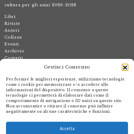
cultura per gli anni 2026-2028
Libri
Riviste
Autori
Collane
Eventi
Archivio
Contatti
Gestisci Consenso
Termini e condizioni
Spese di spedizione
Per fornire le migliori esperienze, utilizziamo tecnologie
Politica dei resi
come i cookie per memorizzare e/o accedere alle
informazioni del dispositivo. Il consenso a queste
Informativa sulla privacy
tecnologie ci permetterà di elaborare dati come il
Il mio account
comportamento di navigazione o ID unici su questo sito.
Non acconsentire o ritirare il consenso può influire
Carrello
negativamente su alcune caratteristiche e funzioni.
Armando Dadò Editore
Via Giovanni Antonio Orelli 29
Accetta