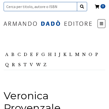
0
A
B
C
D
E
F
G
H
I
J
K
L
M
N
O
P
Q
R
S
T
V
W
Z
Veronica
Provenzale