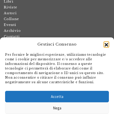
Libri
Riviste
Autori
Collane
Eventi
Archivio
Contatti
Gestisci Consenso
Termini e condizioni
Spese di spedizione
Per fornire le migliori esperienze, utilizziamo tecnologie
Politica dei resi
come i cookie per memorizzare e/o accedere alle
informazioni del dispositivo. Il consenso a queste
Informativa sulla privacy
tecnologie ci permetterà di elaborare dati come il
Il mio account
comportamento di navigazione o ID unici su questo sito.
Non acconsentire o ritirare il consenso può influire
Carrello
negativamente su alcune caratteristiche e funzioni.
Armando Dadò Editore
Via Giovanni Antonio Orelli 29
Accetta
Casella postale 563
Nega
CH - 6601 Locarno