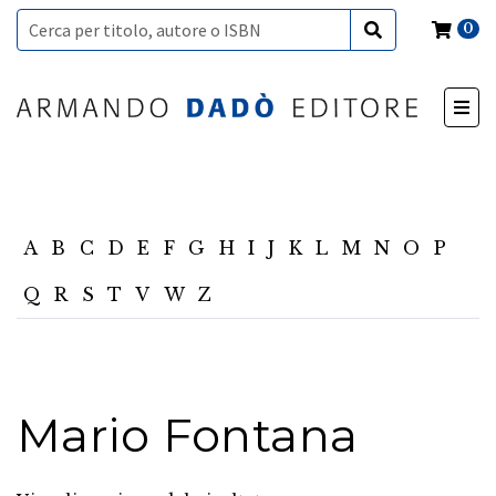
0
A
B
C
D
E
F
G
H
I
J
K
L
M
N
O
P
Q
R
S
T
V
W
Z
Mario Fontana