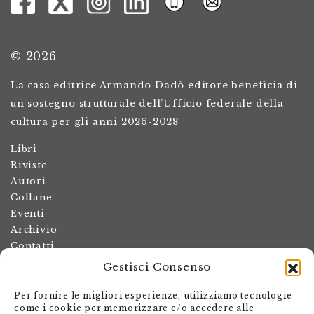
© 2026
La casa editrice Armando Dadò editore beneficia di
un sostegno strutturale dell’Ufficio federale della
cultura per gli anni 2026-2028
Libri
Riviste
Autori
Collane
Eventi
Archivio
Contatti
Gestisci Consenso
Termini e condizioni
Spese di spedizione
Per fornire le migliori esperienze, utilizziamo tecnologie
Politica dei resi
come i cookie per memorizzare e/o accedere alle