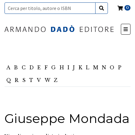
0
A
B
C
D
E
F
G
H
I
J
K
L
M
N
O
P
Q
R
S
T
V
W
Z
Giuseppe Mondada