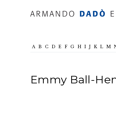
A
B
C
D
E
F
G
H
I
J
K
L
M
Emmy Ball-Hen