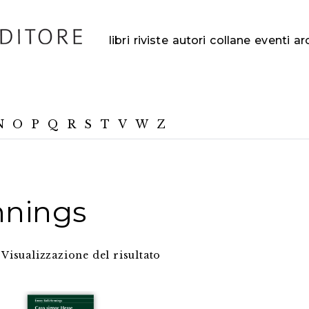
libri
riviste
autori
collane
eventi
ar
N
O
P
Q
R
S
T
V
W
Z
nings
Visualizzazione del risultato