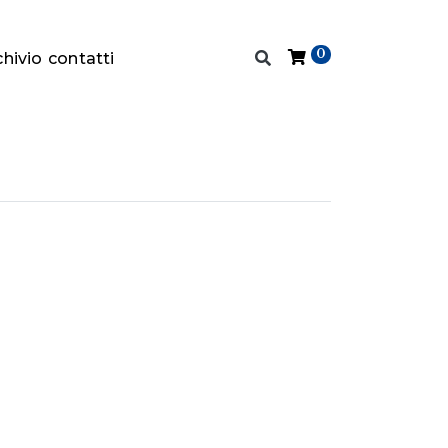
0
chivio
contatti