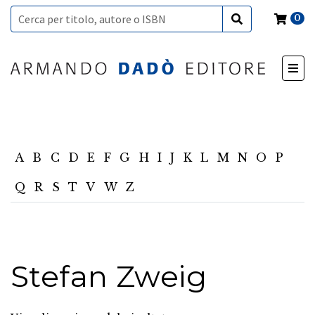
0
A
B
C
D
E
F
G
H
I
J
K
L
M
N
O
P
Q
R
S
T
V
W
Z
Stefan Zweig