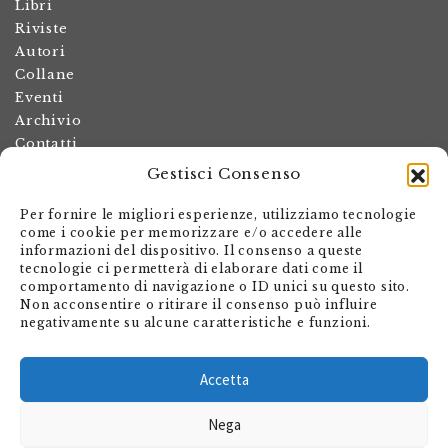
Libri
Riviste
Autori
Collane
Eventi
Archivio
Contatti
Gestisci Consenso
Termini e condizioni
Spese di spedizione
Per fornire le migliori esperienze, utilizziamo tecnologie
Politica dei resi
come i cookie per memorizzare e/o accedere alle
informazioni del dispositivo. Il consenso a queste
Informativa sulla privacy
tecnologie ci permetterà di elaborare dati come il
Il mio account
comportamento di navigazione o ID unici su questo sito.
Non acconsentire o ritirare il consenso può influire
Carrello
negativamente su alcune caratteristiche e funzioni.
Armando Dadò Editore
Via Giovanni Antonio Orelli 29
Accetta
Casella postale 563
Nega
CH - 6601 Locarno