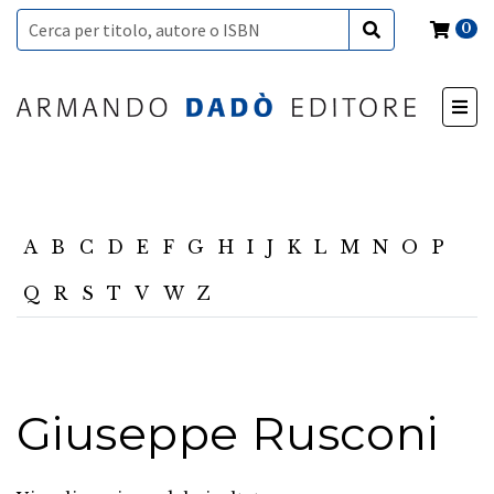
0
A
B
C
D
E
F
G
H
I
J
K
L
M
N
O
P
Q
R
S
T
V
W
Z
Giuseppe Rusconi