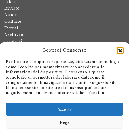
Libri
Riviste
Autori
Collane
Eventi
Archivio
Contatti
Gestisci Consenso
Termini e condizioni
Spese di spedizione
Per fornire le migliori esperienze, utilizziamo tecnologie
Politica dei resi
come i cookie per memorizzare e/o accedere alle
informazioni del dispositivo. Il consenso a queste
Informativa sulla privacy
tecnologie ci permetterà di elaborare dati come il
Il mio account
comportamento di navigazione o ID unici su questo sito.
Non acconsentire o ritirare il consenso può influire
Carrello
negativamente su alcune caratteristiche e funzioni.
Armando Dadò Editore
Via Giovanni Antonio Orelli 29
Accetta
Casella postale 563
Nega
CH - 6601 Locarno