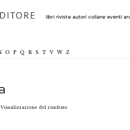
libri
riviste
autori
collane
eventi
ar
N
O
P
Q
R
S
T
V
W
Z
a
Visualizzazione del risultato