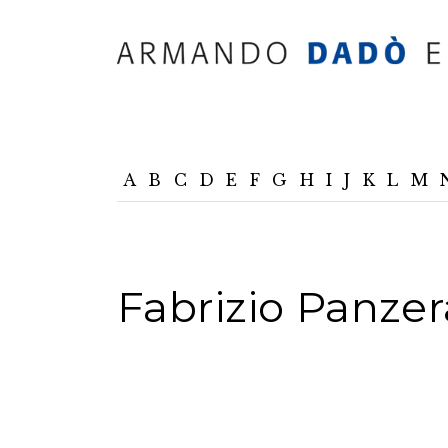
A
B
C
D
E
F
G
H
I
J
K
L
M
Fabrizio Panzer