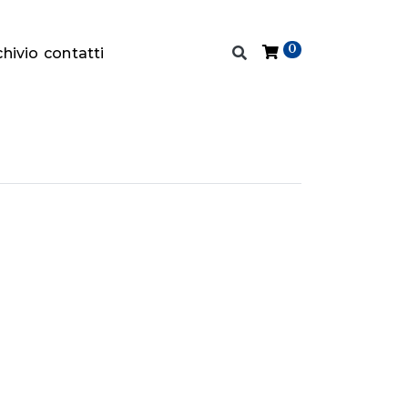
0
chivio
contatti