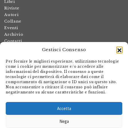
Libri
Riviste
Autori
Collane
Eventi
Archivio
Contatti
Gestisci Consenso
Termini e condizioni
Spese di spedizione
Per fornire le migliori esperienze, utilizziamo tecnologie
Politica dei resi
come i cookie per memorizzare e/o accedere alle
informazioni del dispositivo. Il consenso a queste
Informativa sulla privacy
tecnologie ci permetterà di elaborare dati come il
Il mio account
comportamento di navigazione o ID unici su questo sito.
Non acconsentire o ritirare il consenso può influire
Carrello
negativamente su alcune caratteristiche e funzioni.
Armando Dadò Editore
Via Giovanni Antonio Orelli 29
Accetta
Casella postale 563
Nega
CH - 6601 Locarno