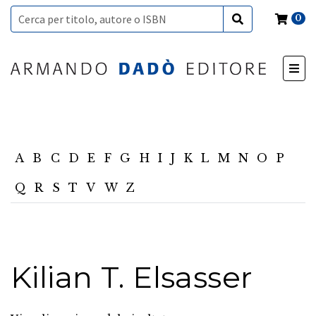
0
A
B
C
D
E
F
G
H
I
J
K
L
M
N
O
P
Q
R
S
T
V
W
Z
Kilian T. Elsasser