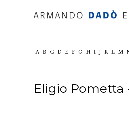
A
B
C
D
E
F
G
H
I
J
K
L
M
Eligio Pometta -