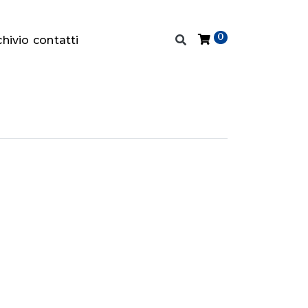
0
chivio
contatti