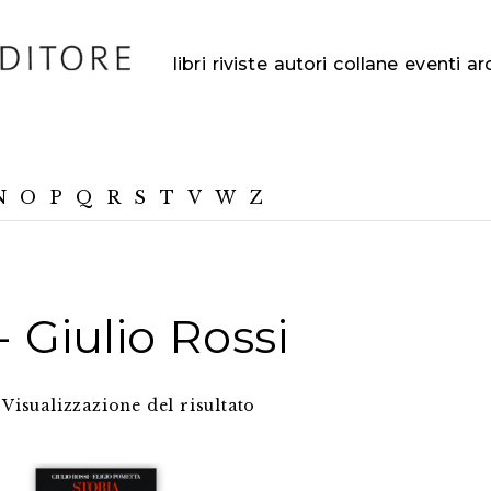
libri
riviste
autori
collane
eventi
ar
N
O
P
Q
R
S
T
V
W
Z
 Giulio Rossi
Visualizzazione del risultato