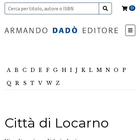
0
A
B
C
D
E
F
G
H
I
J
K
L
M
N
O
P
Q
R
S
T
V
W
Z
Città di Locarno