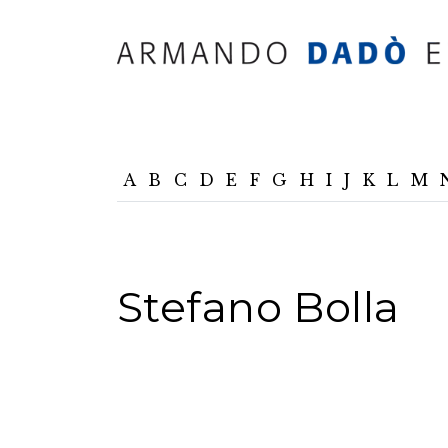
A
B
C
D
E
F
G
H
I
J
K
L
M
Stefano Bolla