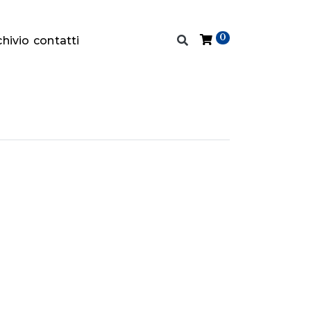
0
chivio
contatti