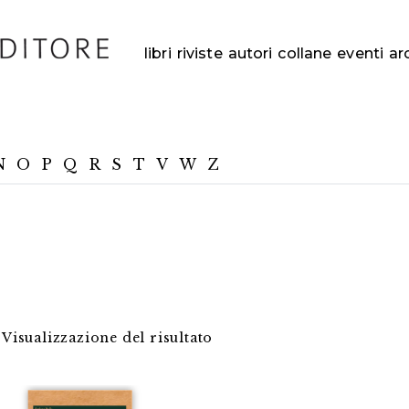
libri
riviste
autori
collane
eventi
ar
N
O
P
Q
R
S
T
V
W
Z
Visualizzazione del risultato