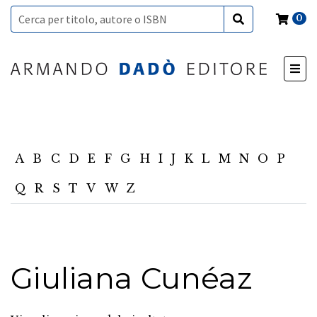
0
A
B
C
D
E
F
G
H
I
J
K
L
M
N
O
P
Q
R
S
T
V
W
Z
Giuliana Cunéaz