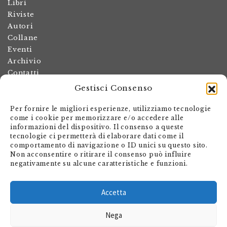
Libri
Riviste
Autori
Collane
Eventi
Archivio
Contatti
Gestisci Consenso
Termini e condizioni
Spese di spedizione
Per fornire le migliori esperienze, utilizziamo tecnologie
Politica dei resi
come i cookie per memorizzare e/o accedere alle
informazioni del dispositivo. Il consenso a queste
Informativa sulla privacy
tecnologie ci permetterà di elaborare dati come il
Il mio account
comportamento di navigazione o ID unici su questo sito.
Non acconsentire o ritirare il consenso può influire
Carrello
negativamente su alcune caratteristiche e funzioni.
Armando Dadò Editore
Via Giovanni Antonio Orelli 29
Accetta
Casella postale 563
Nega
CH - 6601 Locarno