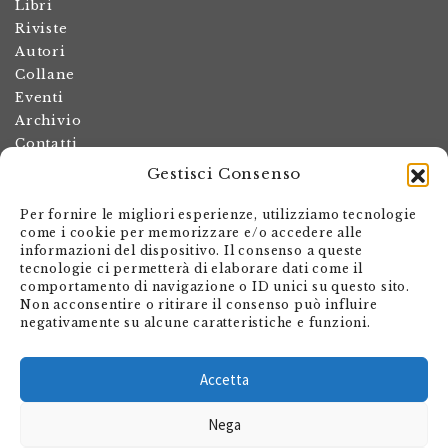
Libri
Riviste
Autori
Collane
Eventi
Archivio
Contatti
Gestisci Consenso
Termini e condizioni
Spese di spedizione
Per fornire le migliori esperienze, utilizziamo tecnologie
Politica dei resi
come i cookie per memorizzare e/o accedere alle
informazioni del dispositivo. Il consenso a queste
Informativa sulla privacy
tecnologie ci permetterà di elaborare dati come il
Il mio account
comportamento di navigazione o ID unici su questo sito.
Non acconsentire o ritirare il consenso può influire
Carrello
negativamente su alcune caratteristiche e funzioni.
Armando Dadò Editore
Via Giovanni Antonio Orelli 29
Accetta
Casella postale 563
Nega
CH - 6601 Locarno