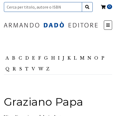
0
A
B
C
D
E
F
G
H
I
J
K
L
M
N
O
P
Q
R
S
T
V
W
Z
Graziano Papa