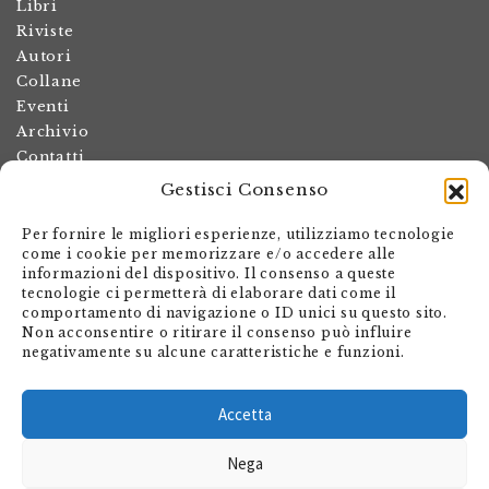
Libri
Riviste
Autori
Collane
Eventi
Archivio
Contatti
Gestisci Consenso
Termini e condizioni
Spese di spedizione
Per fornire le migliori esperienze, utilizziamo tecnologie
Politica dei resi
come i cookie per memorizzare e/o accedere alle
informazioni del dispositivo. Il consenso a queste
Informativa sulla privacy
tecnologie ci permetterà di elaborare dati come il
Il mio account
comportamento di navigazione o ID unici su questo sito.
Non acconsentire o ritirare il consenso può influire
Carrello
negativamente su alcune caratteristiche e funzioni.
Armando Dadò Editore
Via Giovanni Antonio Orelli 29
Accetta
Casella postale 563
Nega
CH - 6601 Locarno