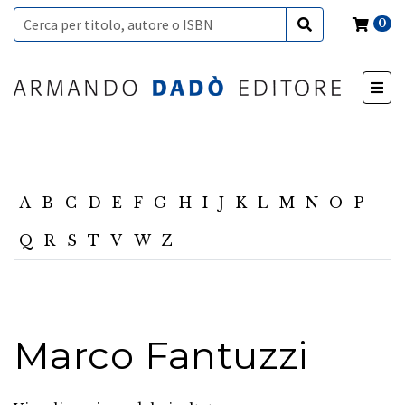
0
A
B
C
D
E
F
G
H
I
J
K
L
M
N
O
P
Q
R
S
T
V
W
Z
Marco Fantuzzi